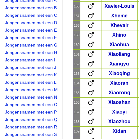
Jongensnamen met een A
Xavier-Louis
156
Jongensnamen met een B
Jongensnamen met een C
Xheme
157
Jongensnamen met een D
Xhevair
158
Jongensnamen met een E
Xhino
159
Jongensnamen met een F
Xiaohua
Jongensnamen met een G
160
Jongensnamen met een H
Xiaoliang
161
Jongensnamen met een I
Xiangyu
162
Jongensnamen met een J
Xiaoqing
163
Jongensnamen met een K
Jongensnamen met een L
Xiaoran
164
Jongensnamen met een M
Xiaorong
165
Jongensnamen met een N
Xiaoshan
166
Jongensnamen met een O
Xiaoyi
Jongensnamen met een P
167
Jongensnamen met een Q
Xiaozhou
168
Jongensnamen met een R
Xidan
169
Jongensnamen met een S