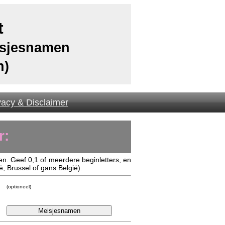
t
eisjesnamen
n)
vacy & Disclaimer
r:
 Geef 0,1 of meerdere beginletters, en
ë, Brussel of gans België).
(optioneel)