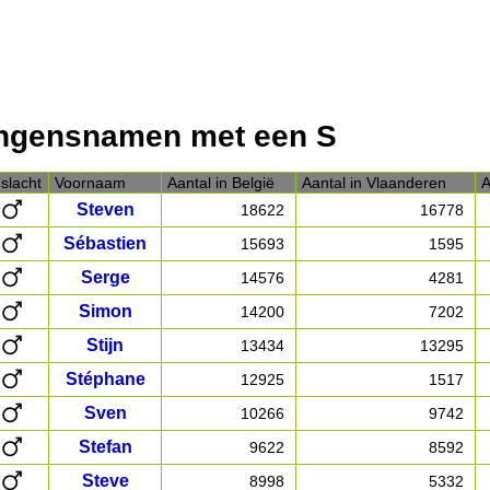
ngensnamen met een S
slacht
Voornaam
Aantal in België
Aantal in Vlaanderen
A
Steven
18622
16778
Sébastien
15693
1595
Serge
14576
4281
Simon
14200
7202
Stijn
13434
13295
Stéphane
12925
1517
Sven
10266
9742
Stefan
9622
8592
Steve
8998
5332