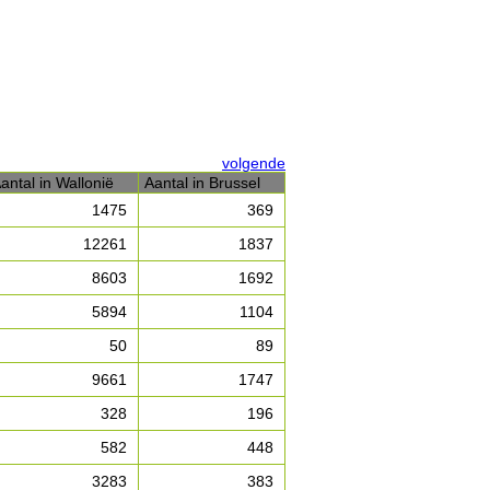
volgende
antal in Wallonië
Aantal in Brussel
1475
369
12261
1837
8603
1692
5894
1104
50
89
9661
1747
328
196
582
448
3283
383