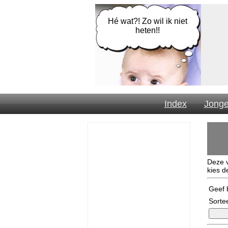
Hé wat?! Zo wil ik niet
heten!!
Index
Jong
Deze 
kies d
Geef b
Sorte