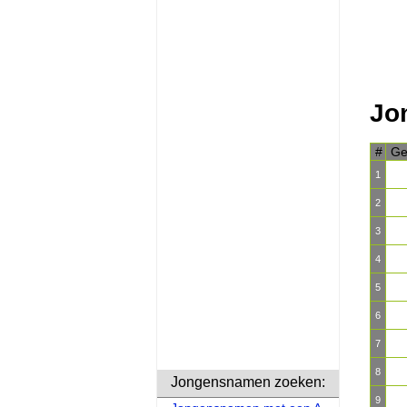
Jo
#
Ge
1
2
3
4
5
6
7
8
Jongensnamen zoeken:
9