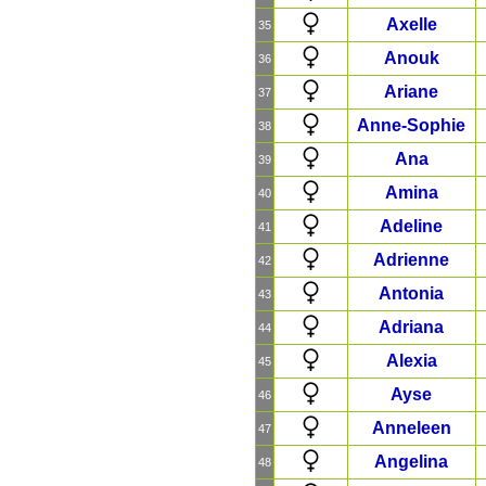
Axelle
35
Anouk
36
Ariane
37
Anne-Sophie
38
Ana
39
Amina
40
Adeline
41
Adrienne
42
Antonia
43
Adriana
44
Alexia
45
Ayse
46
Anneleen
47
Angelina
48