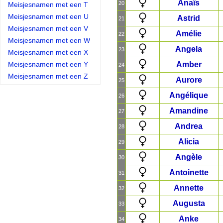
Anaïs
20
Meisjesnamen met een T
Meisjesnamen met een U
Astrid
21
Meisjesnamen met een V
Amélie
22
Meisjesnamen met een W
Angela
23
Meisjesnamen met een X
Meisjesnamen met een Y
Amber
24
Meisjesnamen met een Z
Aurore
25
Angélique
26
Amandine
27
Andrea
28
Alicia
29
Angèle
30
Antoinette
31
Annette
32
Augusta
33
Anke
34