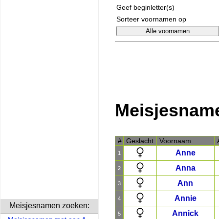
Geef beginletter(s)
Sorteer voornamen op
Meisjesnam
#
Geslacht
Voornaam
Anne
1
Anna
2
Ann
3
Annie
4
Meisjesnamen zoeken:
Annick
5