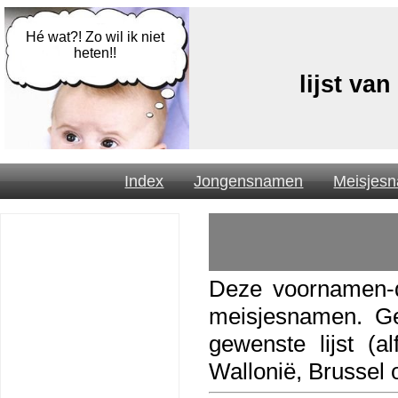
Hé wat?! Zo wil ik niet
heten!!
lijst va
Index
Jongensnamen
Meisjes
Deze voornamen-d
meisjesnamen. Ge
gewenste lijst (al
Wallonië, Brussel 