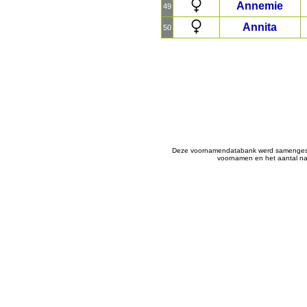
Annemie
49
Annita
50
Deze voornamendatabank werd samenges
voornamen en het aantal naa